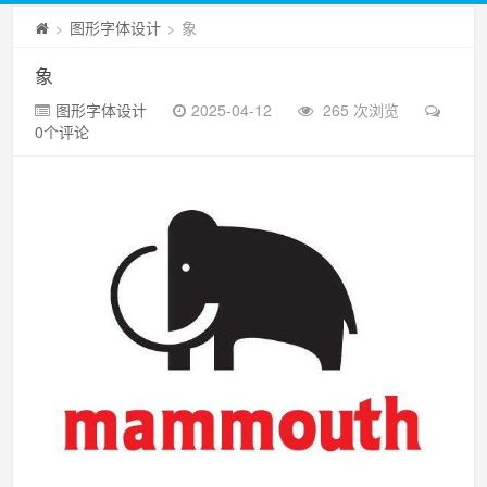
图形字体设计
象
>
>
象
图形字体设计
2025-04-12
265 次浏览
0个评论