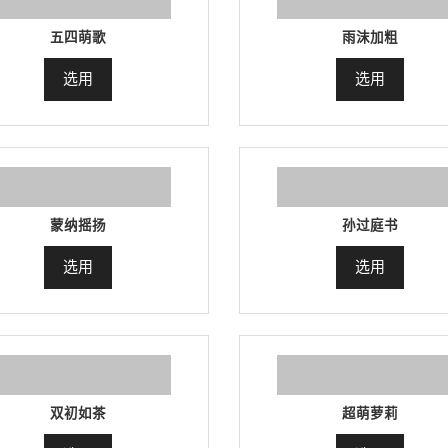
五四萌歌
雨沫加粗
选用
选用
蒙纳摇扬
孙过庭书
选用
选用
双初如茶
超萌萝莉