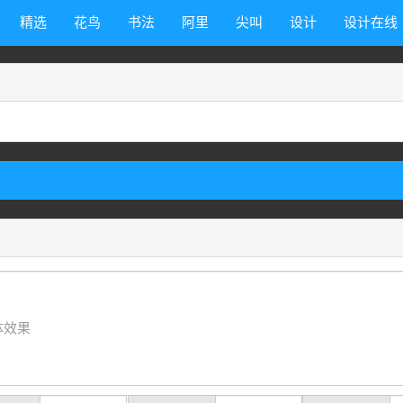
精选
花鸟
书法
阿里
尖叫
设计
设计在线