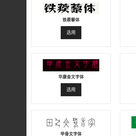
铁蒺藜体
选用
华康金文字体
选用
甲骨文字体