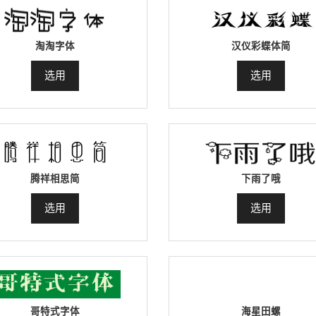
淘淘字体
汉仪彩蝶体简
选用
选用
腾祥相思简
下雨了哦
选用
选用
哥特式字体
海星田螺