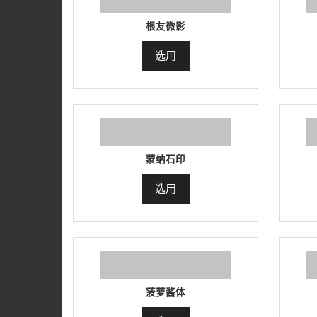
根友微影
选用
蒙纳石印
选用
菠萝酱体