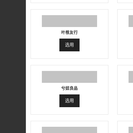
叶根友行
选用
兮妞良品
选用