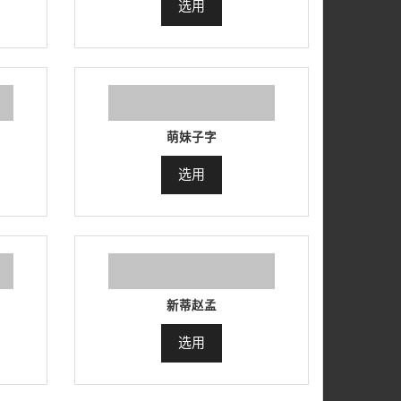
选用
萌妹子字
选用
新蒂赵孟
选用