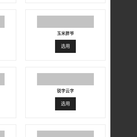
玉米胖爷
选用
锐字云字
选用