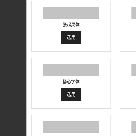
张起灵体
选用
畅心字体
选用