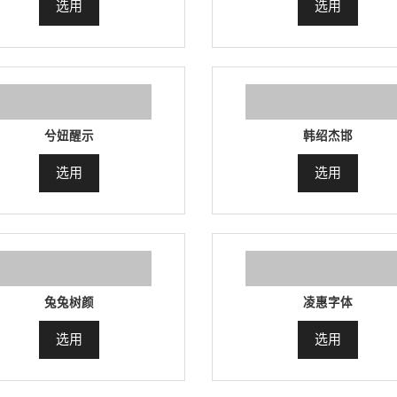
选用
选用
兮妞醒示
韩绍杰邯
选用
选用
兔兔树颜
凌惠字体
选用
选用