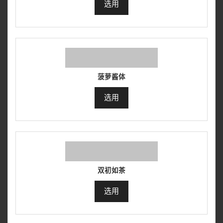
选用
菠萝酱体
选用
双初如茶
选用