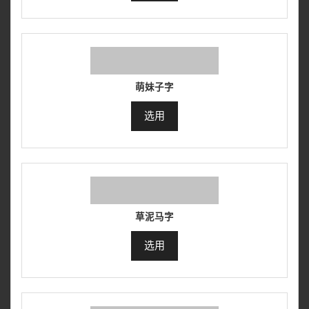
萌妹子字
选用
草泥马字
选用