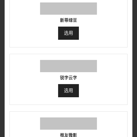
新蒂绿豆
选用
锐字云字
选用
根友微影