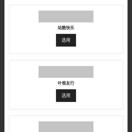
站酷快乐
选用
叶根友行
选用