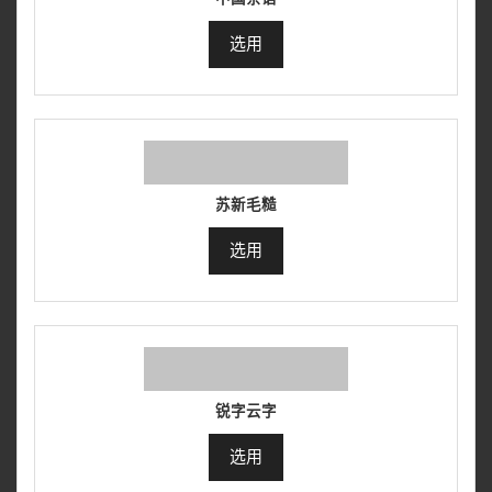
选用
苏新毛糙
选用
锐字云字
选用