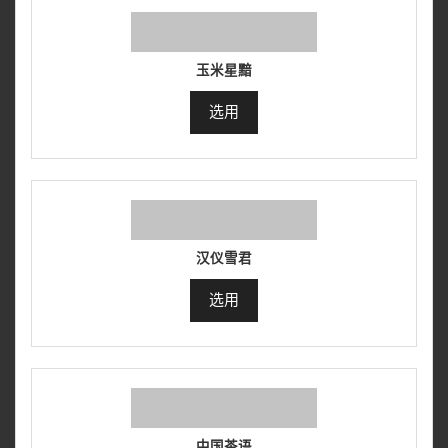
玉米星黯
选用
汉仪雪君
选用
中国茶语