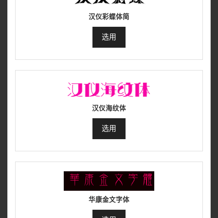
汉仪彩蝶体简
选用
汉仪海纹体
选用
华康金文字体