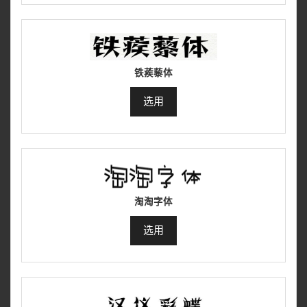
铁蒺藜体
选用
淘淘字体
选用