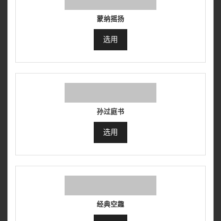
蒙纳摇扬
选用
孙过庭书
选用
经典空趣