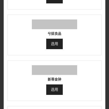
兮妞良品
选用
新蒂金钟
选用