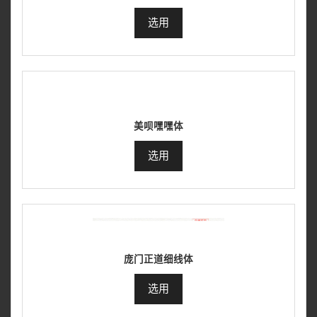
选用
美呗嘿嘿体
选用
庞门正道细线体
选用