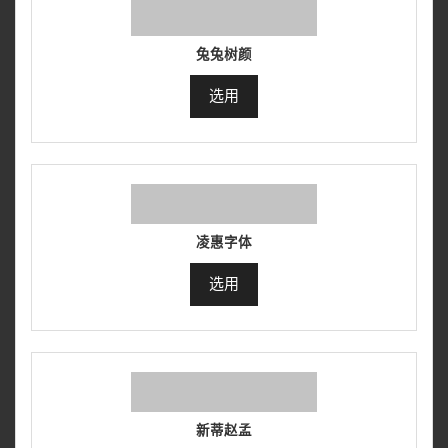
兔兔树颜
选用
凌惠字体
选用
新蒂赵孟