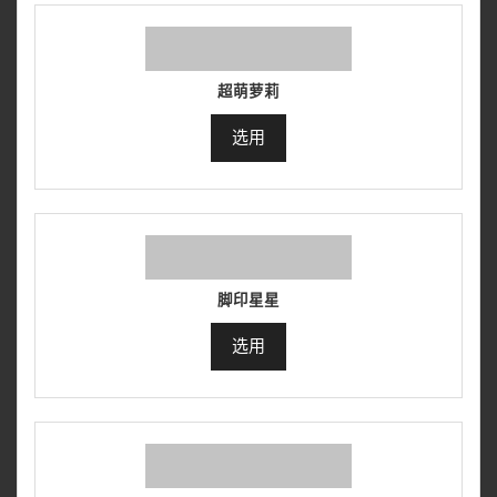
超萌萝莉
选用
脚印星星
选用