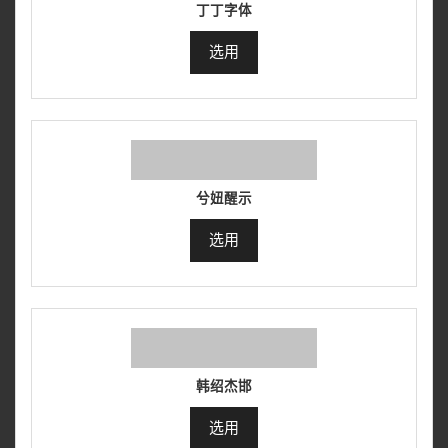
丁丁字体
选用
兮妞醒示
选用
韩绍杰邯
选用