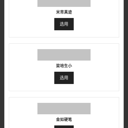
米芾真迹
选用
梁培生小
选用
金如硬笔