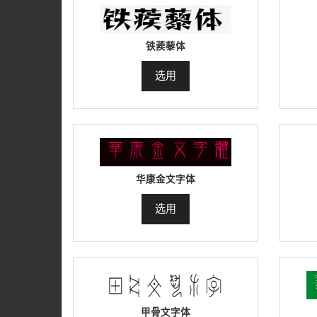
铁蒺藜体
选用
华康金文字体
选用
甲骨文字体