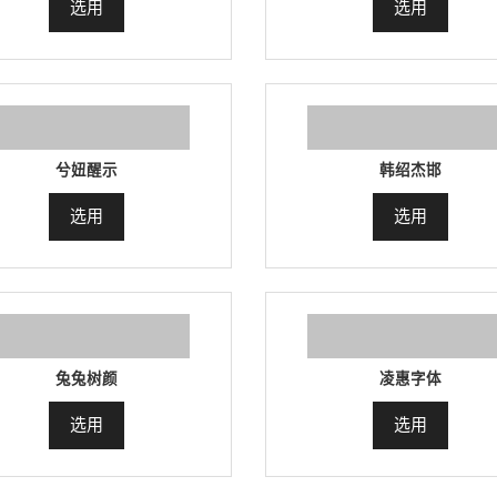
选用
选用
兮妞醒示
韩绍杰邯
选用
选用
兔兔树颜
凌惠字体
选用
选用