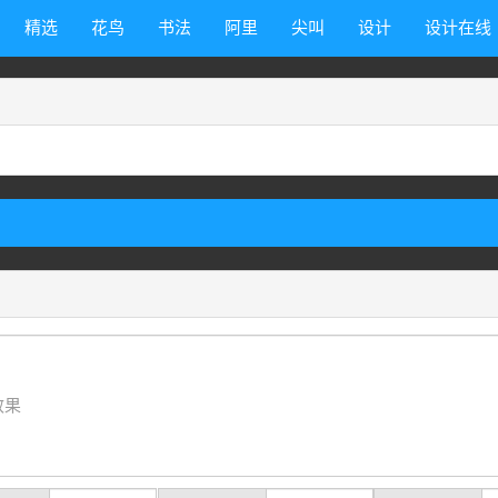
精选
花鸟
书法
阿里
尖叫
设计
设计在线