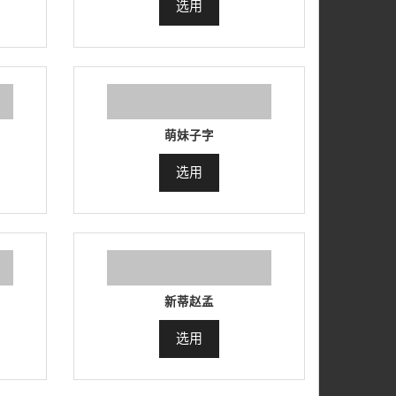
选用
萌妹子字
选用
新蒂赵孟
选用