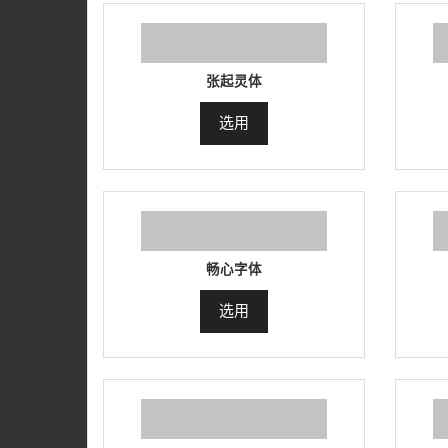
张起灵体
选用
畅心字体
选用