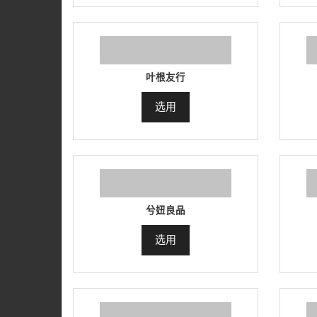
叶根友行
选用
兮妞良品
选用