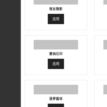
根友微影
选用
蒙纳石印
选用
菠萝酱体