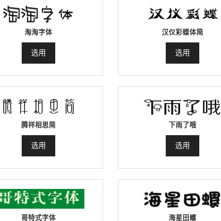
淘淘字体
汉仪彩蝶体简
选用
选用
腾祥相思简
下雨了哦
选用
选用
哥特式字体
海星田螺