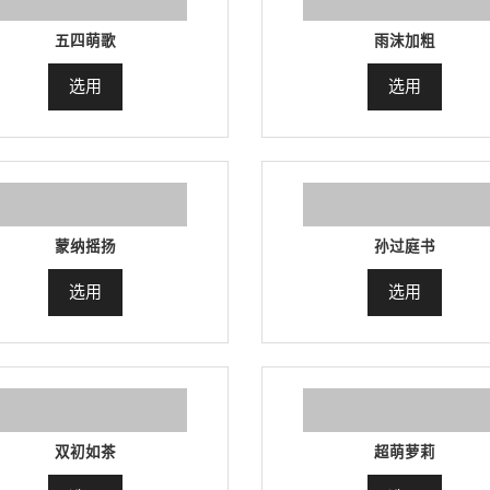
五四萌歌
雨沫加粗
选用
选用
蒙纳摇扬
孙过庭书
选用
选用
双初如茶
超萌萝莉