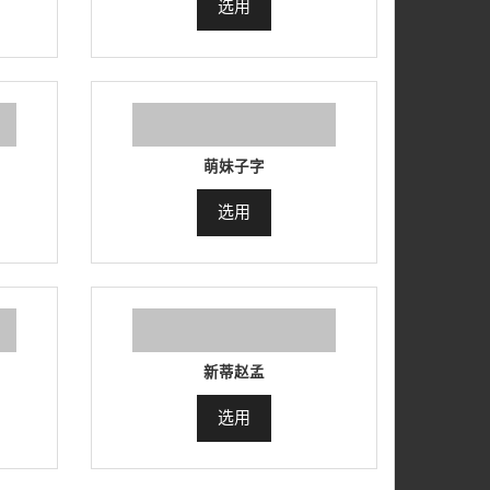
选用
萌妹子字
选用
新蒂赵孟
选用