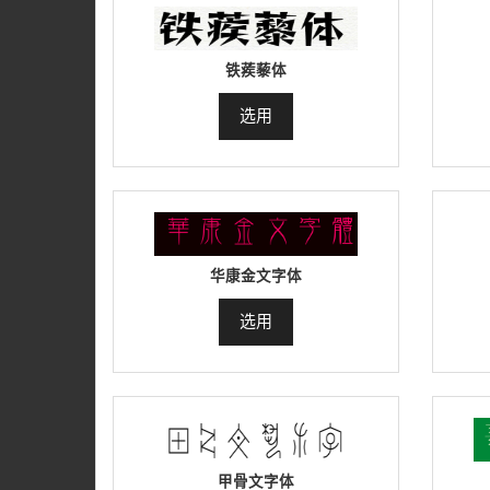
铁蒺藜体
选用
华康金文字体
选用
甲骨文字体