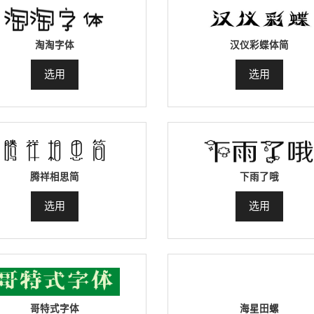
淘淘字体
汉仪彩蝶体简
选用
选用
腾祥相思简
下雨了哦
选用
选用
哥特式字体
海星田螺