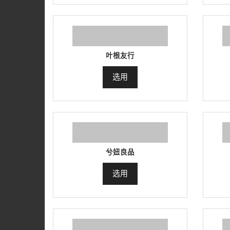
叶根友行
选用
兮妞良品
选用