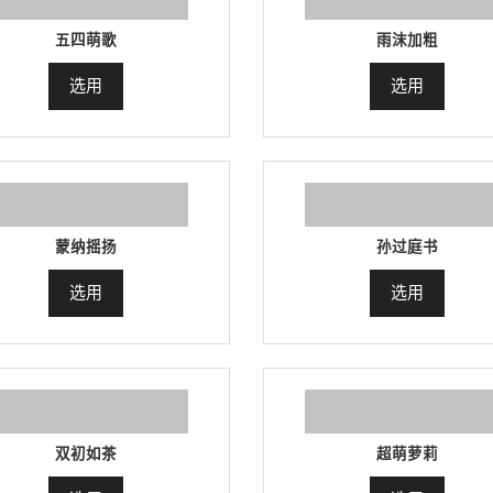
五四萌歌
雨沫加粗
选用
选用
蒙纳摇扬
孙过庭书
选用
选用
双初如茶
超萌萝莉