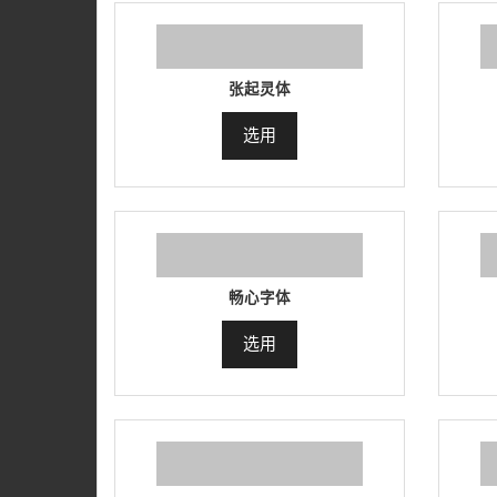
张起灵体
选用
畅心字体
选用