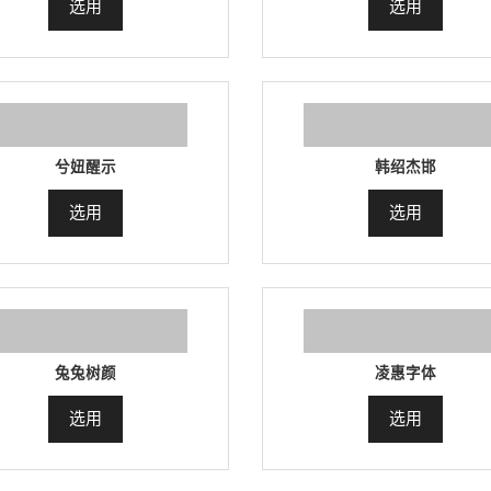
选用
选用
兮妞醒示
韩绍杰邯
选用
选用
兔兔树颜
凌惠字体
选用
选用