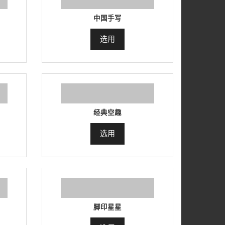
中国手写
选用
经典空趣
选用
脚印星星