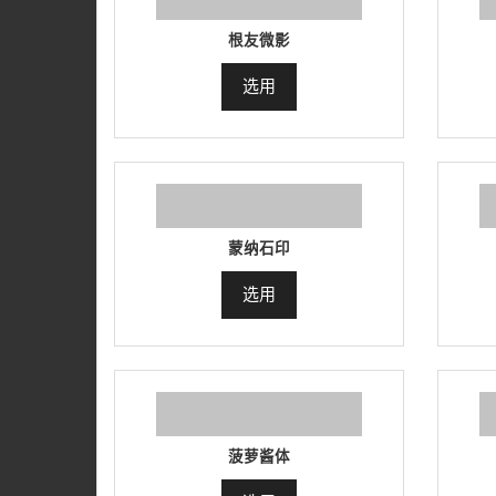
根友微影
选用
蒙纳石印
选用
菠萝酱体