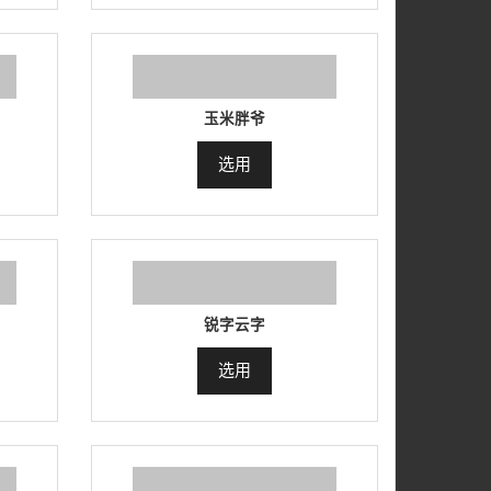
玉米胖爷
选用
锐字云字
选用