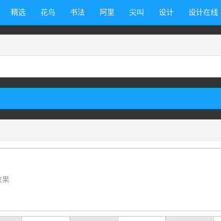
精选
花鸟
书法
阿里
尖叫
设计
设计在线