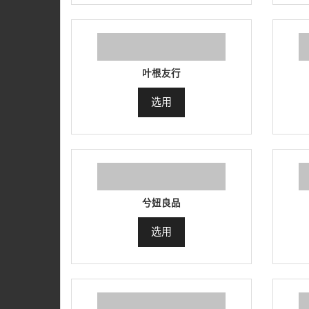
叶根友行
选用
兮妞良品
选用