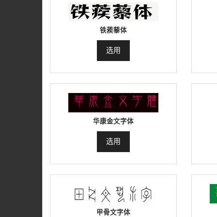
铁蒺藜体
选用
华康金文字体
选用
甲骨文字体