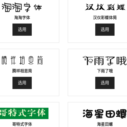
淘淘字体
汉仪彩蝶体简
选用
选用
腾祥相思简
下雨了哦
选用
选用
哥特式字体
海星田螺