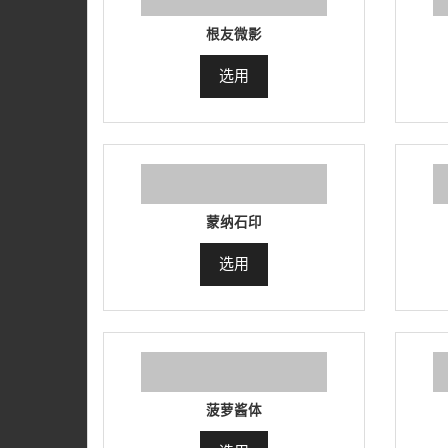
根友微影
选用
蒙纳石印
选用
菠萝酱体