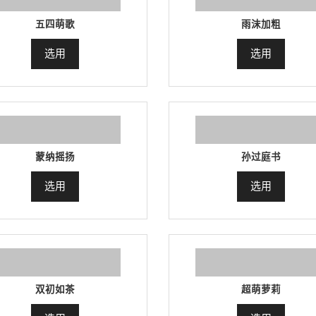
五四萌歌
雨沫加粗
选用
选用
蒙纳摇扬
孙过庭书
选用
选用
双初如茶
超萌萝莉