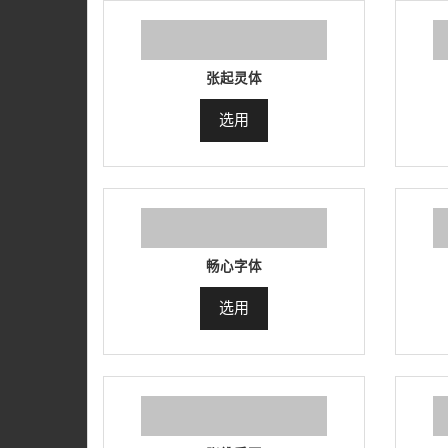
张起灵体
选用
畅心字体
选用