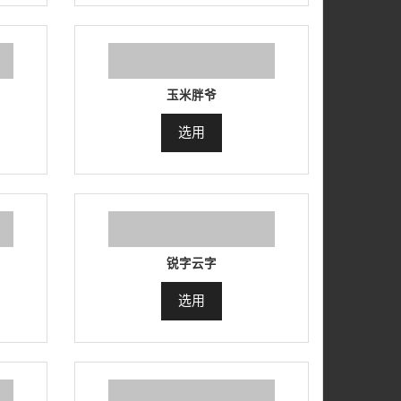
玉米胖爷
选用
锐字云字
选用