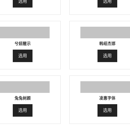
选用
选用
兮妞醒示
韩绍杰邯
选用
选用
兔兔树颜
凌惠字体
选用
选用