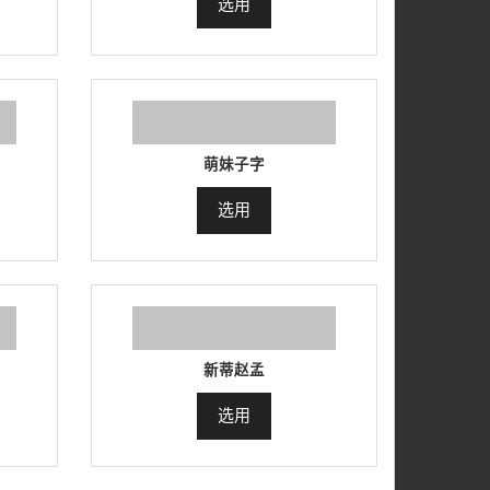
选用
萌妹子字
选用
新蒂赵孟
选用