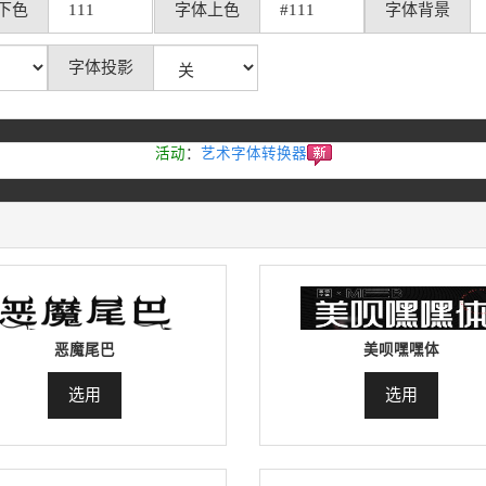
下色
字体上色
字体背景
字体投影
活动
：
艺术字体转换器
恶魔尾巴
美呗嘿嘿体
选用
选用