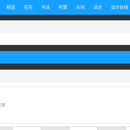
精选
花鸟
书法
阿里
尖叫
设计
设计在线