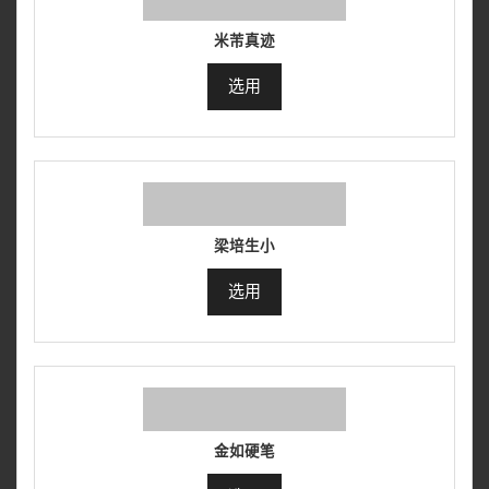
米芾真迹
选用
梁培生小
选用
金如硬笔