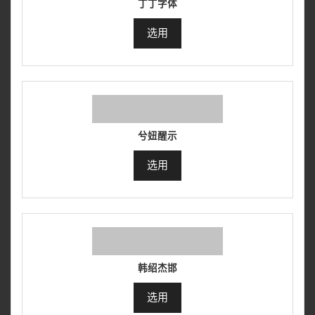
丁丁字体
选用
兮妞醒示
选用
韩绍杰邯
选用