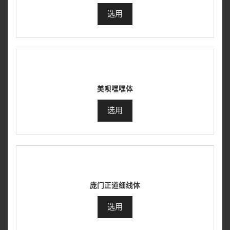
选用
美呗嘿嘿体
选用
庞门正道细线体
选用