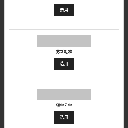
选用
苏新毛糙
选用
锐字云字
选用