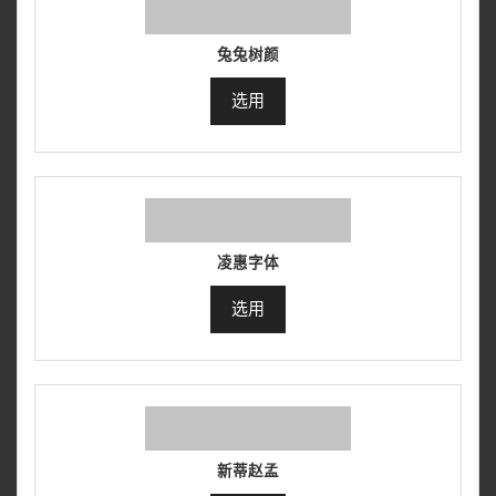
兔兔树颜
选用
凌惠字体
选用
新蒂赵孟