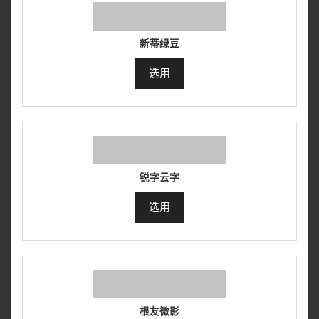
新蒂绿豆
选用
锐字云字
选用
根友微影