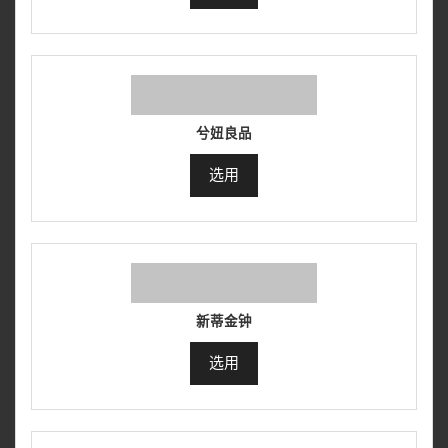
兮妞良品
选用
新蒂金钟
选用