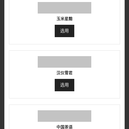
玉米星黯
选用
汉仪雪君
选用
中国茶语