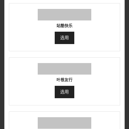
站酷快乐
选用
叶根友行
选用