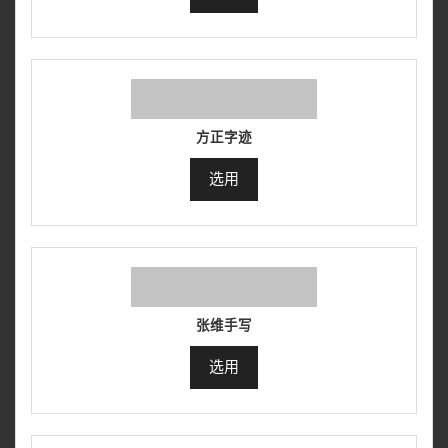
方正字迹
选用
张维手写
选用