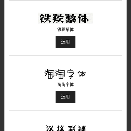
铁蒺藜体
选用
淘淘字体
选用