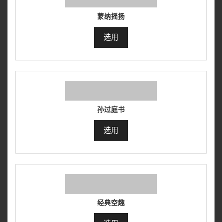
蒙纳摇扬
选用
孙过庭书
选用
经典空趣