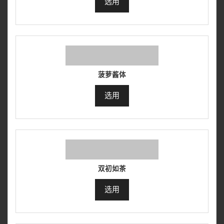
选用
菠萝酱体
选用
双初如茶
选用