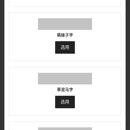
萌妹子字
选用
草泥马字
选用