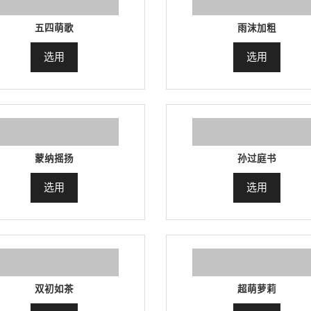
五四萌歌
雨沫加粗
选用
选用
蒙纳摇扬
孙过庭书
选用
选用
双初如茶
超萌萝莉