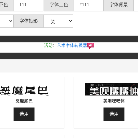
下色
字体上色
字体背景
字体投影
活动
：
艺术字体转换器
恶魔尾巴
美呗嘿嘿体
选用
选用