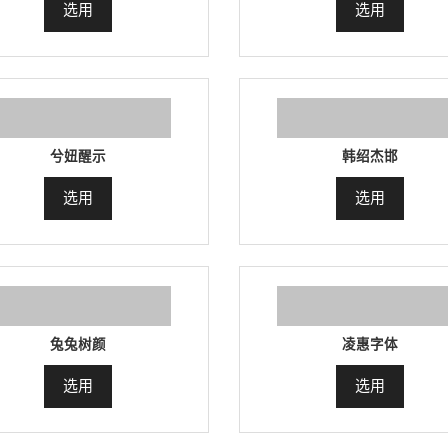
选用
选用
兮妞醒示
韩绍杰邯
选用
选用
兔兔树颜
凌惠字体
选用
选用