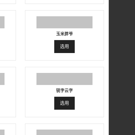
玉米胖爷
选用
锐字云字
选用