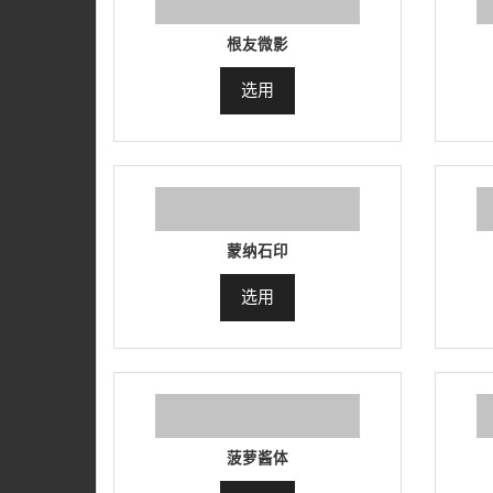
根友微影
选用
蒙纳石印
选用
菠萝酱体