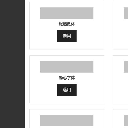
张起灵体
选用
畅心字体
选用