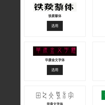
铁蒺藜体
选用
华康金文字体
选用
甲骨文字体