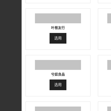
叶根友行
选用
兮妞良品
选用