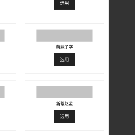
选用
萌妹子字
选用
新蒂赵孟
选用