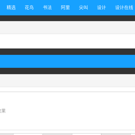
精选
花鸟
书法
阿里
尖叫
设计
设计在线