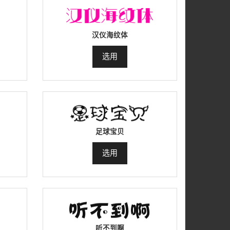
汉仪海纹体
选用
足球宝贝
选用
听不到啊