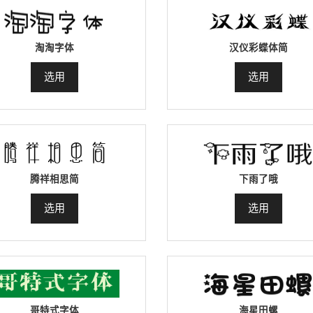
淘淘字体
汉仪彩蝶体简
选用
选用
腾祥相思简
下雨了哦
选用
选用
哥特式字体
海星田螺