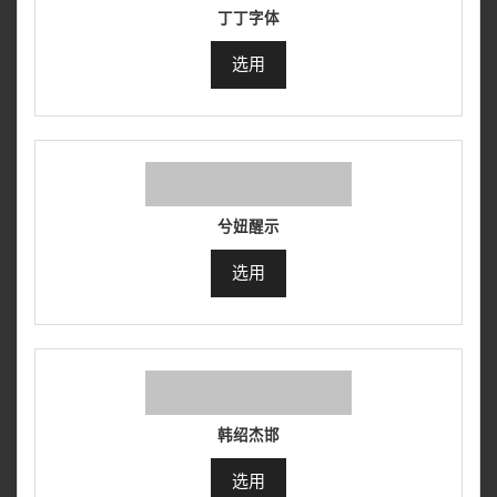
丁丁字体
选用
兮妞醒示
选用
韩绍杰邯
选用