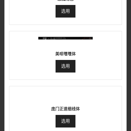
选用
美呗嘿嘿体
选用
庞门正道细线体
选用