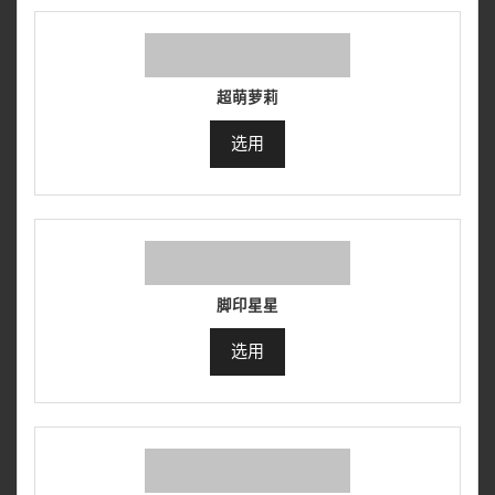
超萌萝莉
选用
脚印星星
选用