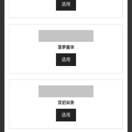
选用
菠萝酱体
选用
双初如茶
选用