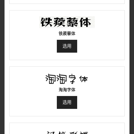
铁蒺藜体
选用
淘淘字体
选用