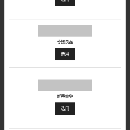
兮妞良品
选用
新蒂金钟
选用