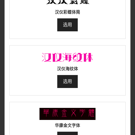
汉仪彩蝶体简
选用
汉仪海纹体
选用
华康金文字体