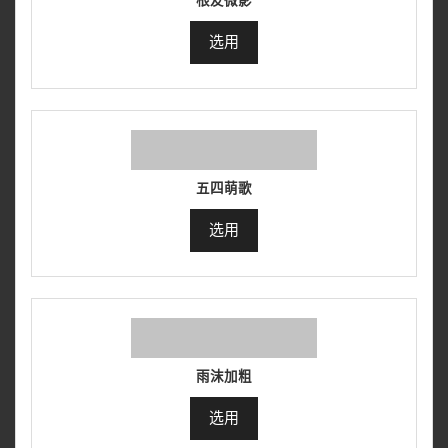
根友微影
选用
五四萌歌
选用
雨沫加粗
选用