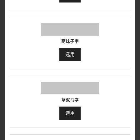
萌妹子字
选用
草泥马字
选用