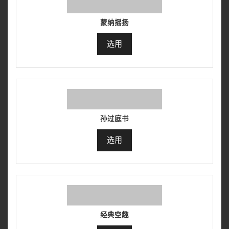
蒙纳摇扬
选用
孙过庭书
选用
经典空趣