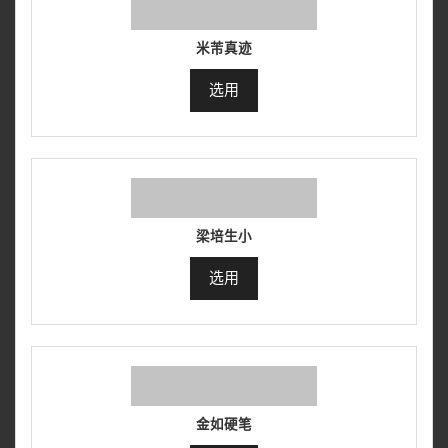
米芾真迹
选用
梁培生小
选用
金如硬笔