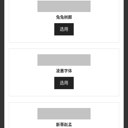
兔兔树颜
选用
凌惠字体
选用
新蒂赵孟