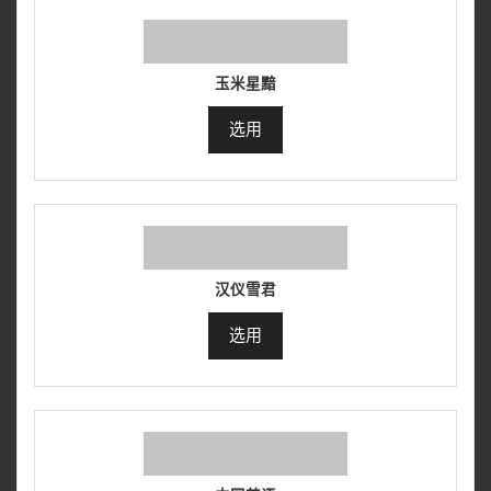
玉米星黯
选用
汉仪雪君
选用