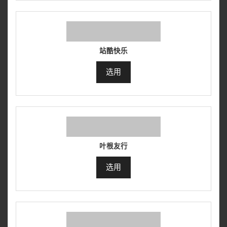
站酷快乐
选用
叶根友行
选用