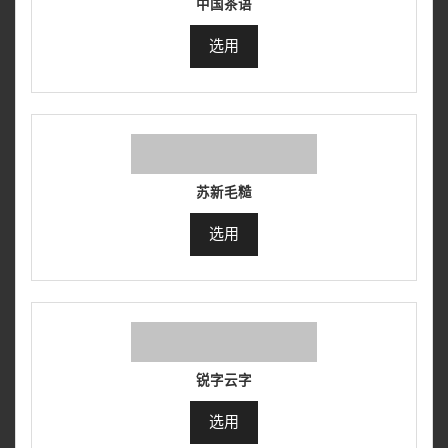
中国茶语
选用
苏新毛糙
选用
锐字云字
选用