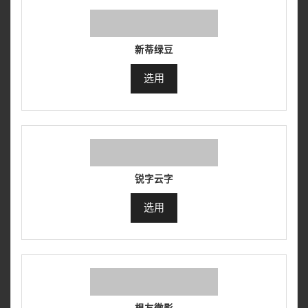
新蒂绿豆
选用
锐字云字
选用