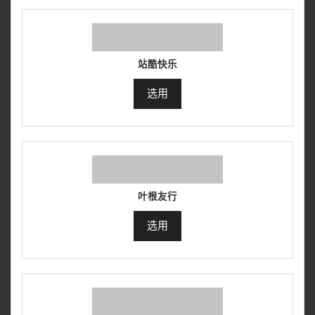
站酷快乐
选用
叶根友行
选用