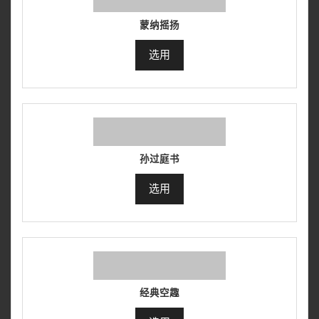
蒙纳摇扬
选用
孙过庭书
选用
经典空趣