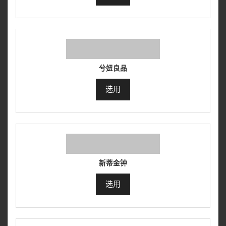
兮妞良品
选用
新蒂金钟
选用