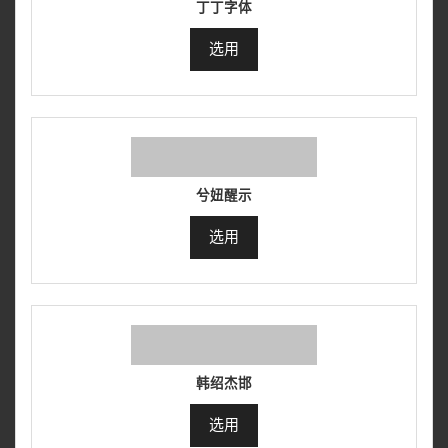
丁丁字体
选用
兮妞醒示
选用
韩绍杰邯
选用