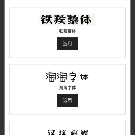
铁蒺藜体
选用
淘淘字体
选用