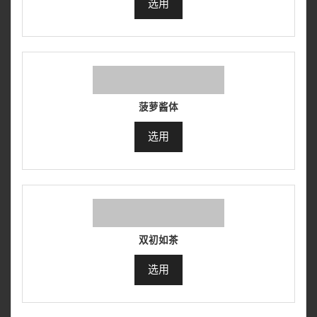
选用
菠萝酱体
选用
双初如茶
选用