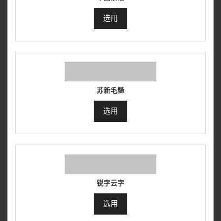
选用
苏新毛糙
选用
锐字云字
选用