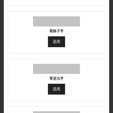
萌妹子字
选用
草泥马字
选用