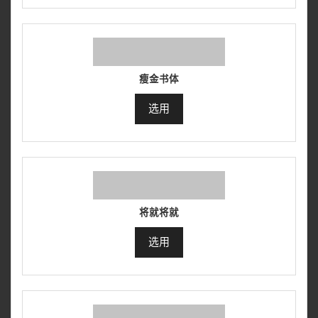
瘦金书体
选用
将就将就
选用