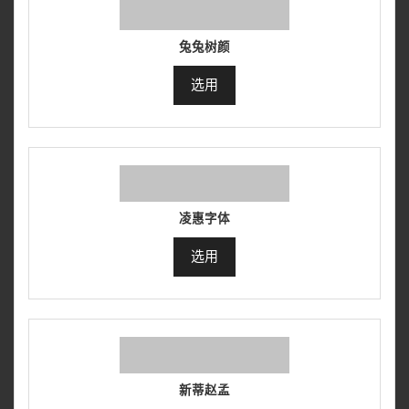
兔兔树颜
选用
凌惠字体
选用
新蒂赵孟