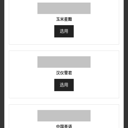
玉米星黯
选用
汉仪雪君
选用
中国茶语