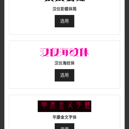
汉仪彩蝶体简
选用
汉仪海纹体
选用
华康金文字体