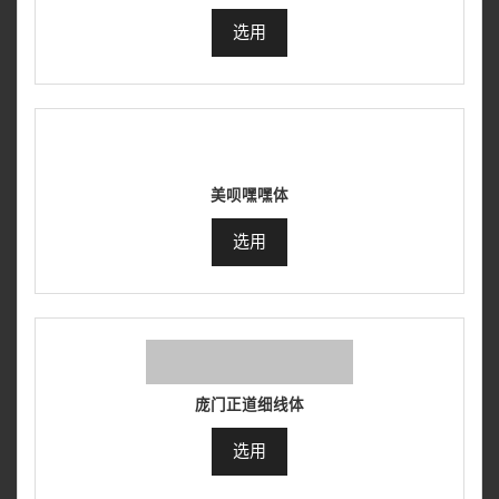
选用
美呗嘿嘿体
选用
庞门正道细线体
选用