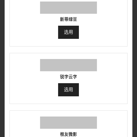
新蒂绿豆
选用
锐字云字
选用
根友微影