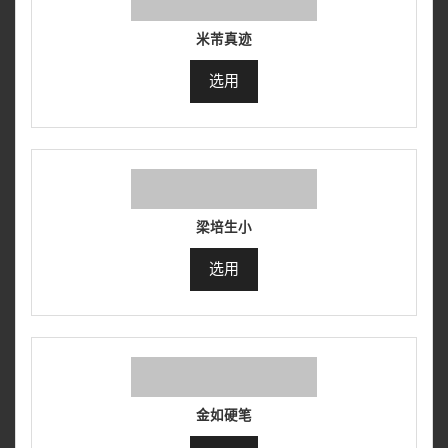
米芾真迹
选用
梁培生小
选用
金如硬笔