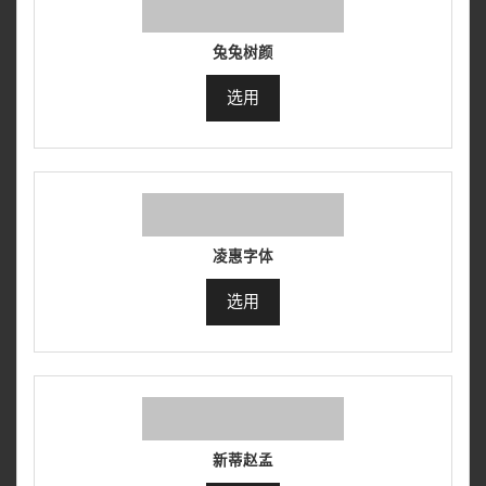
兔兔树颜
选用
凌惠字体
选用
新蒂赵孟