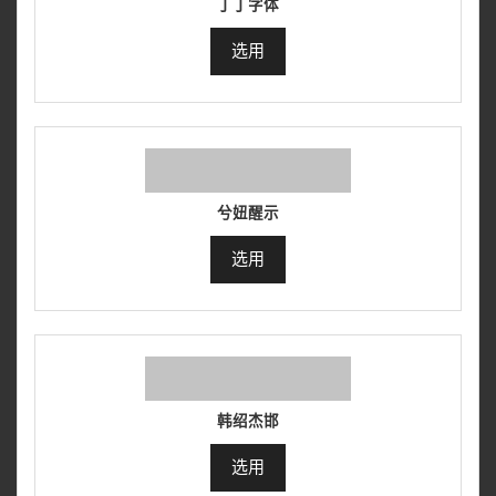
丁丁字体
选用
兮妞醒示
选用
韩绍杰邯
选用