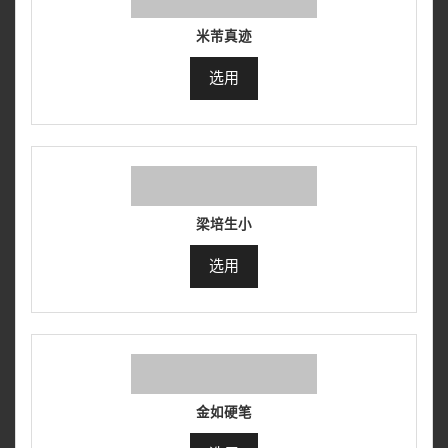
米芾真迹
选用
梁培生小
选用
金如硬笔