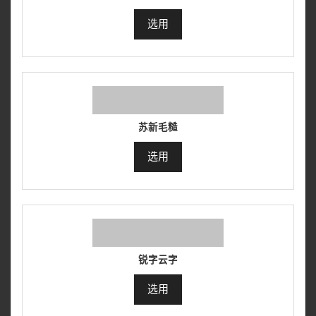
选用
苏新毛糙
选用
锐字云字
选用