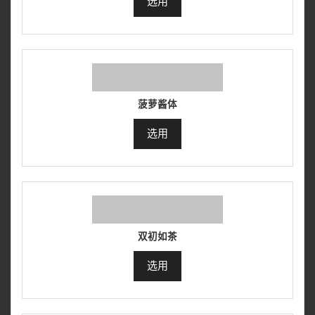
选用
菠萝酱体
选用
双初如茶
选用