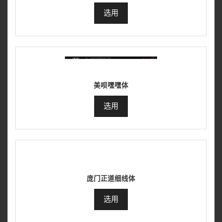
选用
美呗嘿嘿体
选用
庞门正道细线体
选用