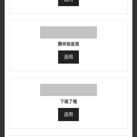
腾祥相思简
选用
下雨了哦
选用