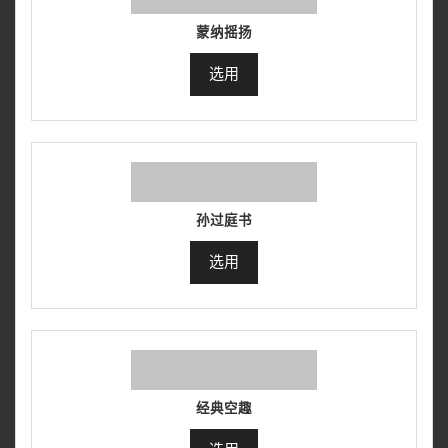
蒙纳摇扬
选用
孙过庭书
选用
经典空趣