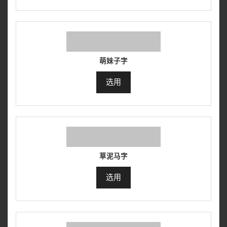
萌妹子字
选用
草泥马字
选用