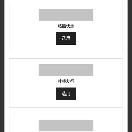
站酷快乐
选用
叶根友行
选用