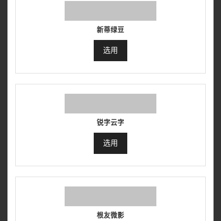
新蒂绿豆
选用
锐字云字
选用
根友微影