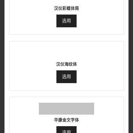
汉仪彩蝶体简
选用
汉仪海纹体
选用
华康金文字体
选用