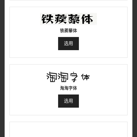
铁蒺藜体
选用
淘淘字体
选用