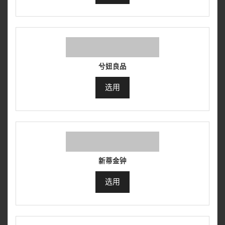
兮妞良品
选用
新蒂金钟
选用