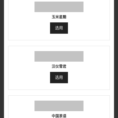
玉米星黯
选用
汉仪雪君
选用
中国茶语