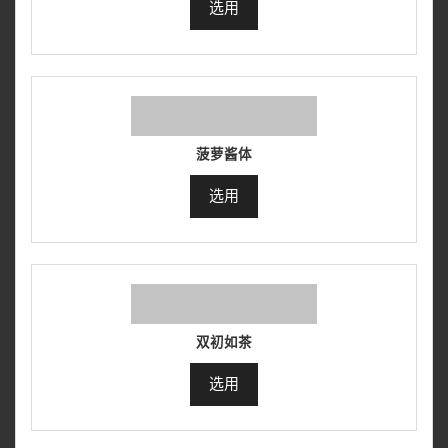
选用
菠萝酱体
选用
双初如茶
选用