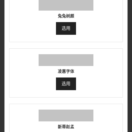
兔兔树颜
选用
凌惠字体
选用
新蒂赵孟