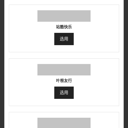
站酷快乐
选用
叶根友行
选用