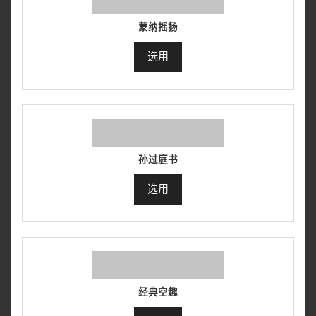
蒙纳摇扬
选用
孙过庭书
选用
经典空趣