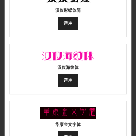
汉仪彩蝶体简
选用
汉仪海纹体
选用
华康金文字体