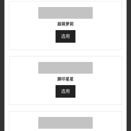
超萌萝莉
选用
脚印星星
选用