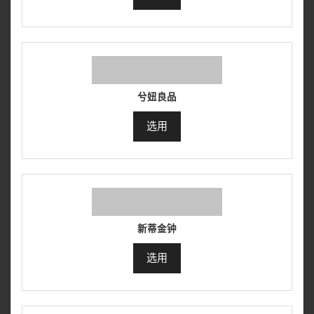
兮妞良品
选用
新蒂金钟
选用