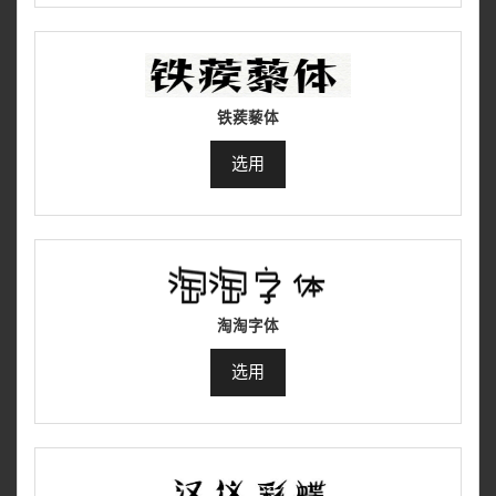
铁蒺藜体
选用
淘淘字体
选用