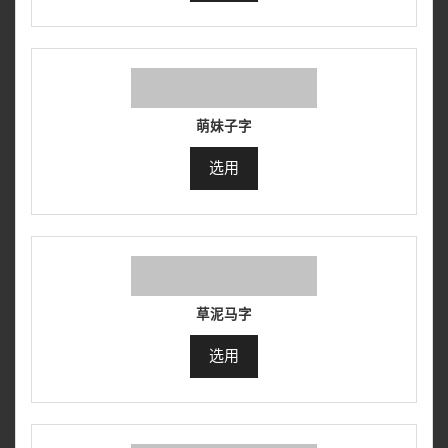
萌妹子字
选用
草泥马字
选用