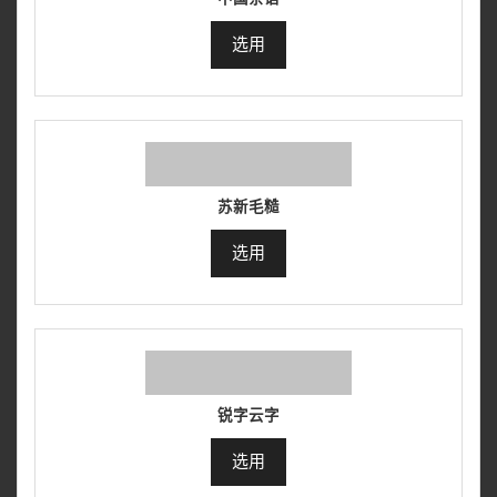
选用
苏新毛糙
选用
锐字云字
选用