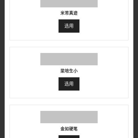
米芾真迹
选用
梁培生小
选用
金如硬笔