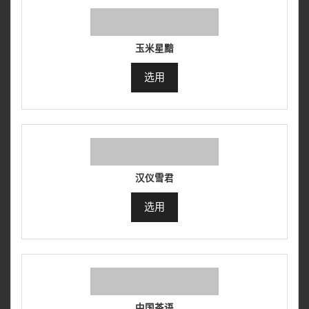
玉米星黯
选用
汉仪雪君
选用
中国茶语