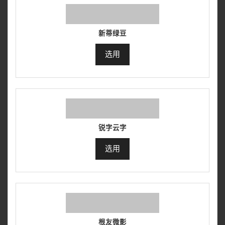
新蒂绿豆
选用
锐字云字
选用
根友微影