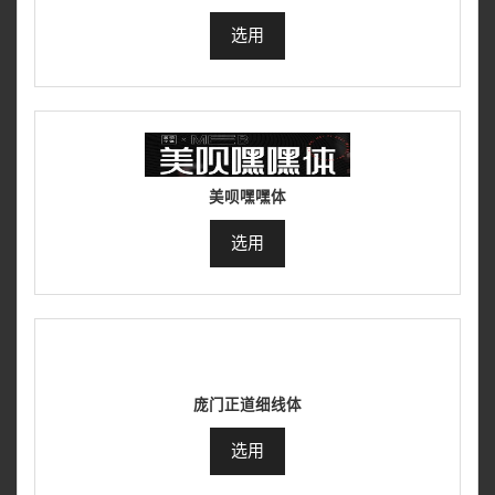
选用
美呗嘿嘿体
选用
庞门正道细线体
选用