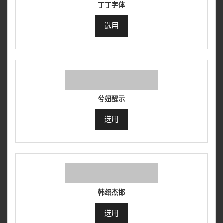
丁丁字体
选用
兮妞醒示
选用
韩绍杰邯
选用