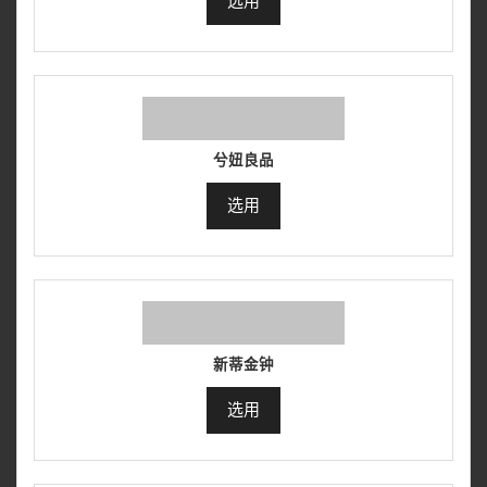
选用
兮妞良品
选用
新蒂金钟
选用