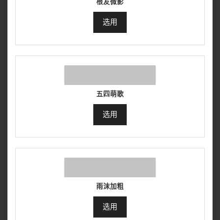
根友微影
选用
五四萌歌
选用
雨沫加粗
选用