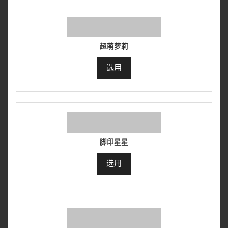
超萌萝莉
选用
脚印星星
选用