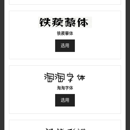
铁蒺藜体
选用
淘淘字体
选用