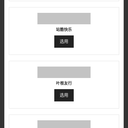
站酷快乐
选用
叶根友行
选用