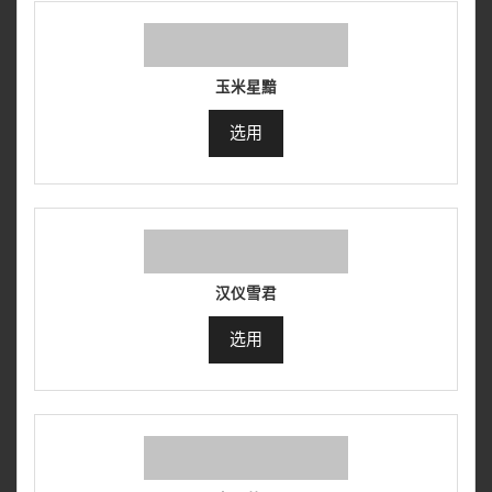
玉米星黯
选用
汉仪雪君
选用