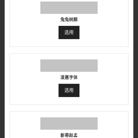
兔兔树颜
选用
凌惠字体
选用
新蒂赵孟