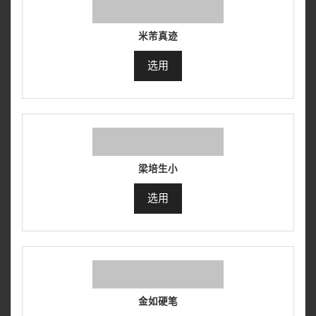
米芾真迹
选用
梁培生小
选用
金如硬笔