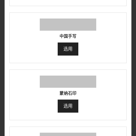
中国手写
选用
蒙纳石印
选用