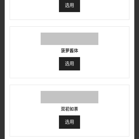
选用
菠萝酱体
选用
双初如茶
选用