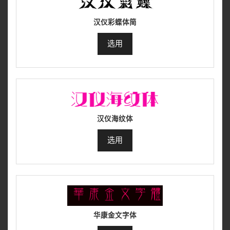
汉仪彩蝶体简
选用
汉仪海纹体
选用
华康金文字体