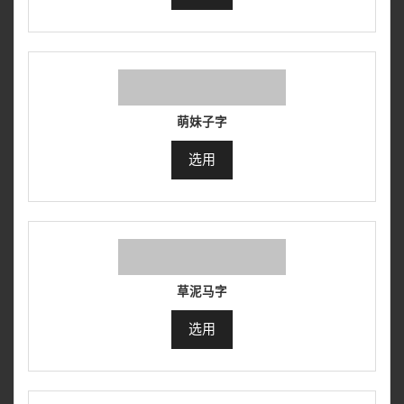
萌妹子字
选用
草泥马字
选用