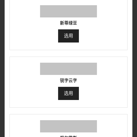
新蒂绿豆
选用
锐字云字
选用