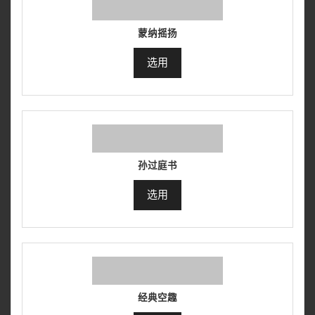
蒙纳摇扬
选用
孙过庭书
选用
经典空趣