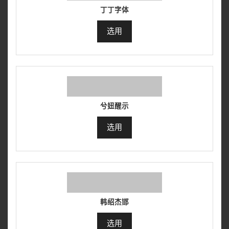
丁丁字体
选用
兮妞醒示
选用
韩绍杰邯
选用