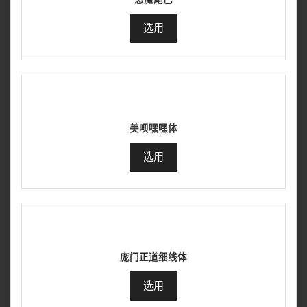
选用
美呗嘿嘿体
选用
庞门正道细线体
选用